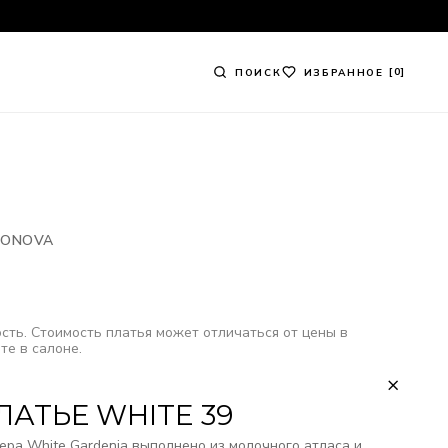
0
ПОИСК
ИЗБРАННОЕ
IRONOVA
сть. Стоимость платья может отличаться от цены в
те в салоне.
АТЬЕ WHITE 39
ера White Gardenia выполнено из молочного атласа и