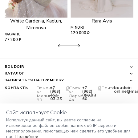
White Gardenia, Kaplun,
Rara Avis
Mironova
MINORI
120 000
₽
ФАРАНС
77 200
₽
BOUDOIR
КАТАЛОГ
ЗАПИСАТЬСЯ НА ПРИМЕРКУ
КОНТАКТЫ
Тюмень,
+7
Омск,
+7
Почта
boudoir-
(963)
(962)
online@mail
ул.
ул.
452-
058 70
Малыгина
Лермонтова
03-23
60
90
4а
Сайт использует Cookie
Используя данный сайт, вы даете согласие на
* Социальная сеть Instagram
использование файлов cookie, данных об IP-адресе и
запрещена на территории РФ
местоположении, помогающих нам сделать его удобнее для
вас.
Подробнее
.