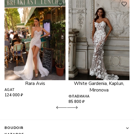
Rara Avis
White Gardenia, Kaplun,
Mironova
AGAT
124 000
₽
ФЛАВИАНА
85 800
₽
BOUDOIR