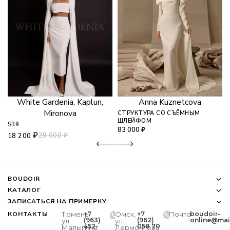
White Gardenia, Kaplun,
Anna Kuznetcova
Mironova
СТРУКТУРА СО СЪЁМНЫМ
ШЛЕЙФОМ
S39
83 000
₽
₽
29 000
₽
18 200
BOUDOIR
КАТАЛОГ
ЗАПИСАТЬСЯ НА ПРИМЕРКУ
КОНТАКТЫ
Тюмень,
+7
Омск,
+7
Почта
boudoir-
(963)
(962)
online@mail
ул.
ул.
452-
058 70
Малыгина
Лермонтова