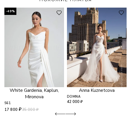
-49%
White Gardenia, Kaplun,
Anna Kuznetcova
Mironova
DOMNA
42 000
₽
S61
₽
35 000
₽
17 800