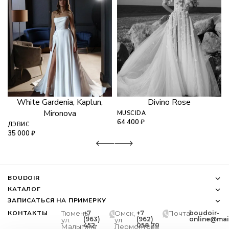
White Gardenia, Kaplun,
Divino Rose
Mironova
MUSCIDA
64 400
₽
ДЭВИС
35 000
₽
BOUDOIR
КАТАЛОГ
ЗАПИСАТЬСЯ НА ПРИМЕРКУ
КОНТАКТЫ
Тюмень,
+7
Омск,
+7
Почта
boudoir-
(963)
(962)
online@mail
ул.
ул.
452-
058 70
Малыгина
Лермонтова