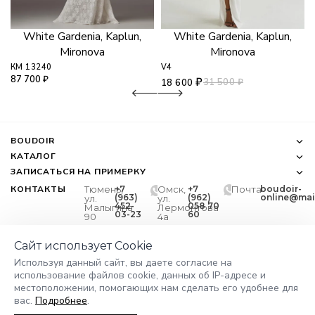
White Gardenia, Kaplun,
White Gardenia, Kaplun,
Mironova
Mironova
КМ 13240
V4
87 700
₽
₽
31 500
₽
18 600
BOUDOIR
КАТАЛОГ
ЗАПИСАТЬСЯ НА ПРИМЕРКУ
КОНТАКТЫ
Тюмень,
+7
Омск,
+7
Почта
boudoir-
(963)
(962)
online@mail
ул.
ул.
452-
058 70
Малыгина
Лермонтова
03-23
60
90
4а
Сайт использует Cookie
Используя данный сайт, вы даете согласие на
* Социальная сеть Instagram
использование файлов cookie, данных об IP-адресе и
запрещена на территории РФ
местоположении, помогающих нам сделать его удобнее для
вас.
Подробнее
.
©
2026
BOUDIOR - Все права защищены