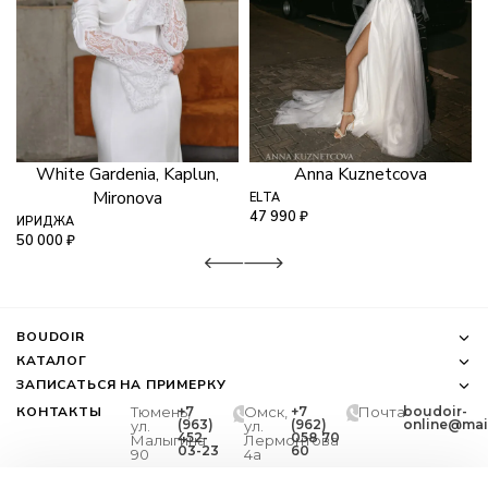
White Gardenia, Kaplun,
Anna Kuznetcova
Mironova
ELTA
47 990
₽
ИРИДЖА
50 000
₽
BOUDOIR
КАТАЛОГ
ЗАПИСАТЬСЯ НА ПРИМЕРКУ
КОНТАКТЫ
Тюмень,
+7
Омск,
+7
Почта
boudoir-
(963)
(962)
online@mail
ул.
ул.
452-
058 70
Малыгина
Лермонтова
03-23
60
90
4а