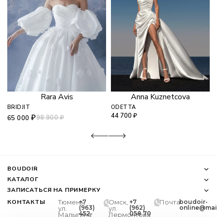
Rara Avis
Anna Kuznetcova
BRIDJIT
ODETTA
44 700
₽
₽
98 900
₽
65 000
BOUDOIR
КАТАЛОГ
ЗАПИСАТЬСЯ НА ПРИМЕРКУ
КОНТАКТЫ
Тюмень,
+7
Омск,
+7
Почта
boudoir-
(963)
(962)
online@mail
ул.
ул.
452-
058 70
Малыгина
Лермонтова